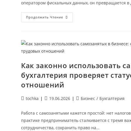
оператором фискальных данных, он превращается в 
Онлайн-
Продолжить Чтение
Касса
И
Юридические
Претензии
Покупателей:
Как
Чек
Становится
Доказательством
В
Суде
Как законно использовать са
По
Гарантийным
бухгалтерия проверяет стату
Обязательствам
отношений
Автор
Запись
Рубрика
tochka
19.06.2026
Бизнес
/
Бухгалтерия
записи:
опубликована:
записи:
Работа с самозанятыми кажется простой: нет налогов
практике предприниматель сталкивается с тремя в
сотрудничества, сохранить право на…