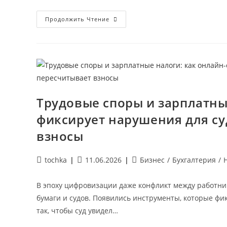
Как
Продолжить Чтение
Законно
Использовать
Самозанятых
В
Бизнесе:
Онлайн-
Бухгалтерия
Проверяет
Статус,
Чеки
И
Трудовые споры и зарплатны
Риски
Подмены
фиксирует нарушения для су
Трудовых
Отношений
взносы
Автор
Запись
Рубрика
tochka
11.06.2026
Бизнес
/
Бухгалтерия
/
записи:
опубликована:
записи:
В эпоху цифровизации даже конфликт между работни
бумаги и судов. Появились инструменты, которые ф
так, чтобы суд увидел…