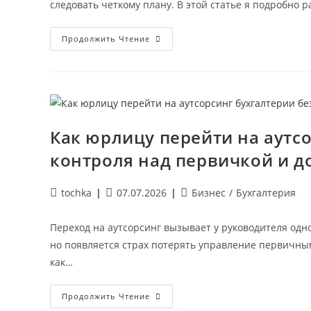
следовать четкому плану. В этой статье я подробно 
Переход
Продолжить Чтение
С
Бумажного
Учета
На
Цифровой:
Как
За
1
День
Как юрлицу перейти на аутсо
Подключить
Онлайн-
контроля над первичкой и 
Бухгалтерию
И
Не
Потерять
Автор
Запись
Рубрика
tochka
07.07.2026
Бизнес
/
Бухгалтерия
Данные
записи:
опубликована:
записи:
Переход на аутсорсинг вызывает у руководителя одн
но появляется страх потерять управление первичными
как…
Как
Продолжить Чтение
Юрлицу