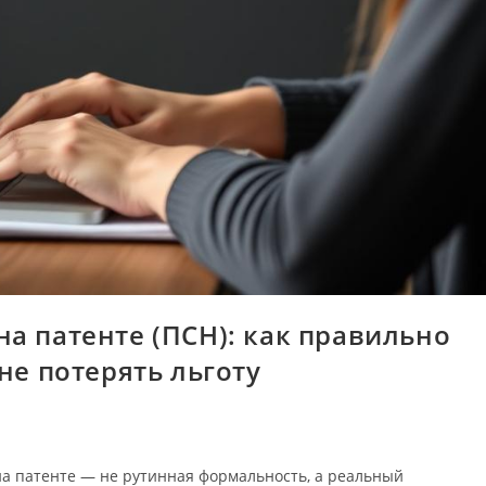
а патенте (ПСН): как правильно
не потерять льготу
на патенте — не рутинная формальность, а реальный