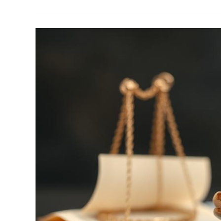
Перейти
На
Аутсорсинг
Бухгалтерии
Без
Потери
Контроля
Над
Первичкой
И
Договорами