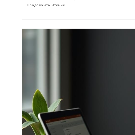
Трудовые
Продолжить Чтение
Споры
И
Зарплатные
Налоги:
Как
Онлайн-
Сервис
Фиксирует
Нарушения
Для
Суда
И
Автоматически
Пересчитывает
Взносы