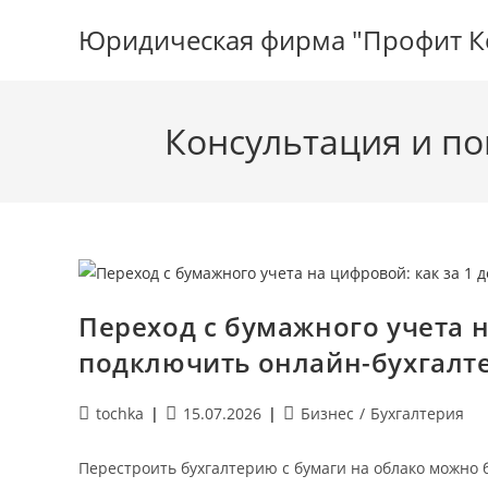
Перейти
Юридическая фирма "Профит К
к
содержимому
Консультация и по
Переход с бумажного учета н
подключить онлайн-бухгалте
Автор
Запись
Рубрика
tochka
15.07.2026
Бизнес
/
Бухгалтерия
записи:
опубликована:
записи:
Перестроить бухгалтерию с бумаги на облако можно 